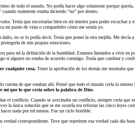
rmiso de todo el mundo. No podía hacer algo solamente porque quería, p
” cuando realmente estaba diciendo “no” por dentro.
lor. Tenía que encerrarlas bien en mi interior para poder escuchar y em
ca mi punto de vista o compartirles cómo me sentía yo.
 daño, no se lo podía decir. Tenía que poner la otra mejilla. Me decía
e protegerla de mis propias emociones.
ra para mí la definición de la humildad. Estamos llamados a vivir en paz
lgo si alguien no estaba de acuerdo conmigo. Tenía que cambiar y confo
er cualquier cosa.
Tener la aprobación de los demás me mostraba que 
ado cuenta de que estaban ahí. Pensé que todo el mundo creía lo mismo 
mí que lo que creía sobre la palabra de Dios
.
itar el conflicto. Cuando se avecinaba un conflicto, siempre creía que er
es la única solución que se me ocurría era reforzar las cinco leyes c
 hacer nada por mí misma. Fue un ciclo horrible.
 su verdad correspondiente. Tuve que repetirme esa verdad cada día hast