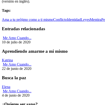
(versión en inglés).
Tags:
Ama a tu prójimo como a ti mismo
Conflicto
Identidad
Leyes
Mentira
Pe
Entradas relacionadas
Me Amo Cuando...
10 de julio de 2020
Aprendiendo amarme a mi mismo
Katrina
Me Amo Cuando...
22 de junio de 2020
Busca la paz
Elena
Me Amo Cuando...
4 de junio de 2020
¿Quieres ser sano?