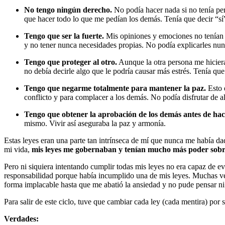
No tengo ningún derecho.
No podía hacer nada si no tenía pe
que hacer todo lo que me pedían los demás. Tenía que decir “sí
Tengo que ser la fuerte.
Mis opiniones y emociones no tenían va
y no tener nunca necesidades propias. No podía explicarles nun
Tengo que proteger al otro.
Aunque la otra persona me hiciera
no debía decirle algo que le podría causar más estrés. Tenía qu
Tengo que negarme totalmente para mantener la paz.
Esto e
conflicto y para complacer a los demás. No podía disfrutar de a
Tengo que obtener la aprobación de los demás antes de hac
mismo. Vivir así aseguraba la paz y armonía.
Estas leyes eran una parte tan intrínseca de mí que nunca me había d
mi vida,
mis leyes me gobernaban y tenían mucho más poder sobre 
Pero ni siquiera intentando cumplir todas mis leyes no era capaz de ev
responsabilidad porque había incumplido una de mis leyes. Muchas vec
forma implacable hasta que me abatió la ansiedad y no pude pensar ni
Para salir de este ciclo, tuve que cambiar cada ley (cada mentira) por
Verdades: