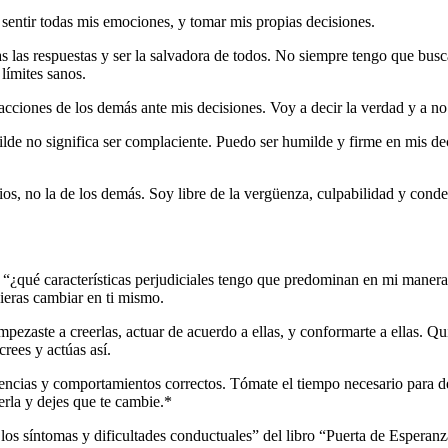
entir todas mis emociones, y tomar mis propias decisiones.
 las respuestas y ser la salvadora de todos. No siempre tengo que busc
límites sanos.
cciones de los demás ante mis decisiones. Voy a decir la verdad y a no 
de no significa ser complaciente. Puedo ser humilde y firme en mis dec
os, no la de los demás. Soy libre de la vergüenza, culpabilidad y con
: “¿qué características perjudiciales tengo que predominan en mi manera
uieras cambiar en ti mismo.
pezaste a creerlas, actuar de acuerdo a ellas, y conformarte a ellas. Qui
crees y actúas así.
encias y comportamientos correctos. Tómate el tiempo necesario para de
erla y dejes que te cambie.*
e los síntomas y dificultades conductuales” del libro “Puerta de Esper