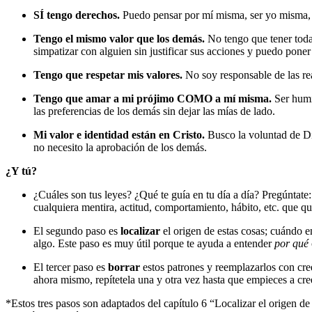
SÍ tengo derechos.
Puedo pensar por mí misma, ser yo misma, s
Tengo el mismo valor que los demás.
No tengo que tener todas
simpatizar con alguien sin justificar sus acciones y puedo poner 
Tengo que respetar mis valores.
No soy responsable de las rea
Tengo que amar a mi prójimo COMO a mí misma.
Ser humil
las preferencias de los demás sin dejar las mías de lado.
Mi valor e identidad están en Cristo.
Busco la voluntad de Di
no necesito la aprobación de los demás.
¿Y tú?
¿Cuáles son tus leyes? ¿Qué te guía en tu día a día? Pregúntate
cualquiera mentira, actitud, comportamiento, hábito, etc. que q
El segundo paso es
localizar
el origen de estas cosas; cuándo em
algo. Este paso es muy útil porque te ayuda a entender
por qué
El tercer paso es
borrar
estos patrones y reemplazarlos con cre
ahora mismo, repítetela una y otra vez hasta que empieces a cre
*Estos tres pasos son adaptados del capítulo 6 “Localizar el origen d